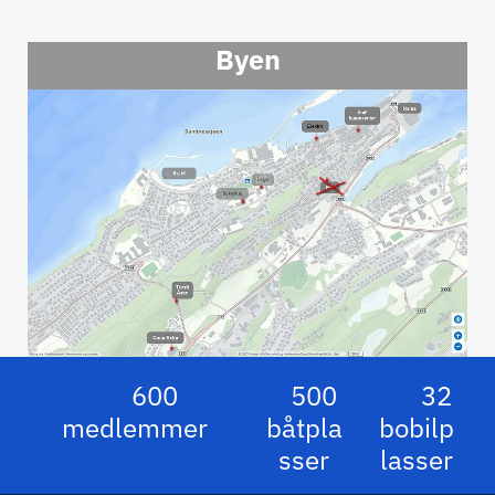
Byen
600
500
32
medlemmer
båtpla
bobilp
sser
lasser