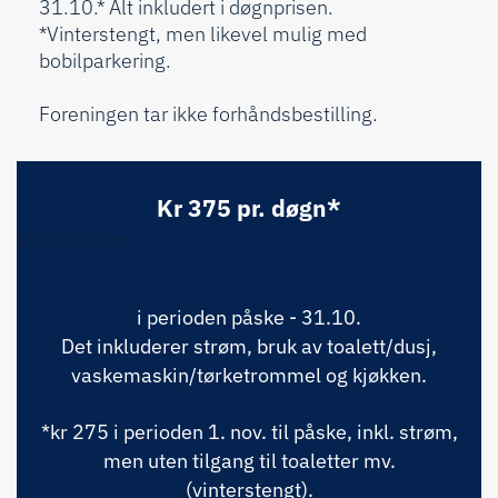
31.10.* Alt inkludert i døgnprisen.
*Vinterstengt, men likevel mulig med
bobilparkering.
Foreningen tar ikke forhåndsbestilling.
Kr 375 pr. døgn*
Skriv tekst her
i perioden påske - 31.10.
Det inkluderer strøm, bruk av toalett/dusj,
vaskemaskin/tørketrommel og kjøkken.
*kr 275 i perioden 1. nov. til påske, inkl. strøm,
men uten tilgang til toaletter mv.
(vinterstengt).