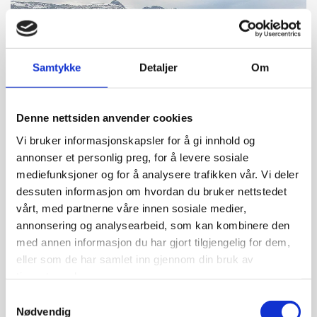
Samtykke
Detaljer
Om
Denne nettsiden anvender cookies
Vi bruker informasjonskapsler for å gi innhold og
Bildet (6.6.2021) viser - foruten bobilplassen og del av M-
annonser et personlig preg, for å levere sosiale
brygga, nesten alle "De Syv Søstre". Fra nord: Botnkrona
mediefunksjoner og for å analysere trafikken vår. Vi deler
(1072 moh.), Grytfoten (1019), Skjærdingen (1037),
dessuten informasjon om hvordan du bruker nettstedet
Tvillingene (945/980) og Kvasstinden (1010). Breitinden
vårt, med partnerne våre innen sosiale medier,
(Stortinden) på 970 moh. rekker ikke over Åsen for å
annonsering og analysearbeid, som kan kombinere den
komme med på bildet.
med annen informasjon du har gjort tilgjengelig for dem,
eller som de har samlet inn gjennom din bruk av
tjenestene deres.
Havneoversikt
Samtykkevalg
Nødvendig