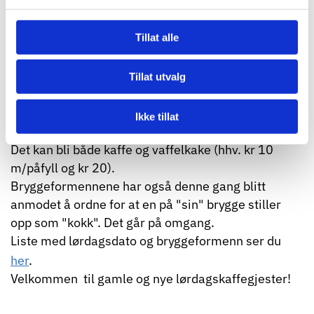
18.09.2024
Tillat alle
Lørdagskaffen starter opp igjen
28.09.2024!
Tillat utvalg
Den tradisjonelle "lørdagskaffen" starter opp den
Ikke tillat
28. september kl 12 (og t.o.m. april neste år).
Det kan bli både kaffe og vaffelkake (hhv. kr 10
m/påfyll og kr 20).
Bryggeformennene har også denne gang blitt
anmodet å ordne for at en på "sin" brygge stiller
opp som "kokk". Det går på omgang.
Liste med lørdagsdato og bryggeformenn ser du
her
.
Velkommen til gamle og nye lørdagskaffegjester!