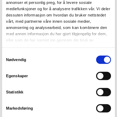
Sørvest i havna er det plass for ca. 32
annonser et personlig preg, for å levere sosiale
bobiler/campingvogner. Se siden
bobilcampen
.
mediefunksjoner og for å analysere trafikken vår. Vi deler
dessuten informasjon om hvordan du bruker nettstedet
Klubbhus/servicebygg er åpen med toalett, dusj,
vårt, med partnerne våre innen sosiale medier,
vaskemaskin, tørketrommel og kjøkken kl 06-24 i
annonsering og analysearbeid, som kan kombinere den
perioden påske - 31.10.*
med annen informasjon du har gjort tilgjengelig for dem,
eller som de har samlet inn gjennom din bruk av
*Vinterstengt, men lørdagsåpen for "lørdagskaffe"
tjenestene deres.
kl. 12 t.o.m. april.
Samtykkevalg
Nødvendig
Se
omtaler
.
Egenskaper
Statistikk
Markedsføring