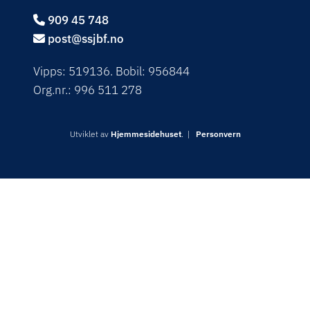
909 45 748

post@ssjbf.no

Vipps: 519136. Bobil: 956844
Org.nr.: 996 511 278
Utviklet av
Hjemmesidehuset
. |
Personvern