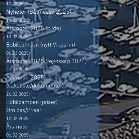
10.05.2025:
Nyheter
(Båtmessa 2025)
14.03.2025:
Årsmøter 2025 (bilde)
:
13.03.2025
Bobilcampen (nytt Vipps-nr)
06.03.2025:
Årsmøter 2025 (regnskap 2024)
27.02.2025:
Årsmøter 2025
(saksliste/dokumenter)
26.02.2025:
Bobilcampen (priser)
Om oss/Priser
12.02.2025
Årsmøter
06.02.2025