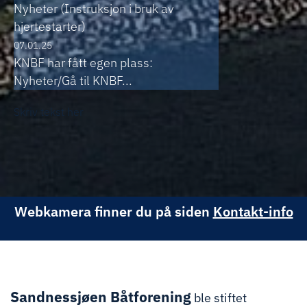
Nyheter (Instruksjon i bruk av
hjertestarter)
07.01.25
KNBF har fått egen plass:
Nyheter/Gå til KNBF...
Skriv tekst her
Webkamera finner du på siden
Kontakt-info
Sandnessjøen Båtforening
ble stiftet