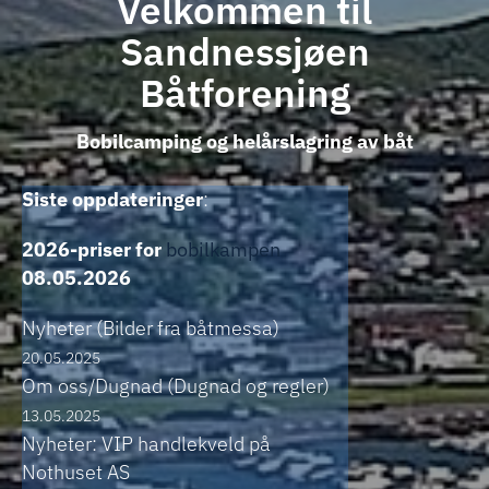
Velkommen til
Sandnessjøen
Båtforening
Bobilcamping og helårslagring av båt
Siste oppdateringer
:
2026-priser for
bobilkampen
08.05.2026
Nyheter (Bilder fra båtmessa)
20.05.2025
Om oss/Dugnad (Dugnad og regler)
13.05.2025
Nyheter: VIP handlekveld på
Nothuset AS