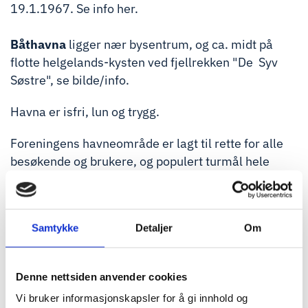
19.1.1967. Se info
her
.
Båthavna
ligger nær bysentrum, og ca. midt på
flotte helgelands-kysten ved fjellrekken
"De Syv
Søstre", se
bilde/info
.
Havna er isfri, lun og trygg.
Foreningens havneområde er lagt til rette for alle
besøkende og brukere, og populert turmål hele
året.
Foreningen har ca. 2 x 50 m gjestebrygge. Priser
finner du på siden
Om oss/Priser
.
Samtykke
Detaljer
Om
Vi har diesel- og bensinbygge som driftes av privat
leverandør.
Denne nettsiden anvender cookies
Vi bruker informasjonskapsler for å gi innhold og